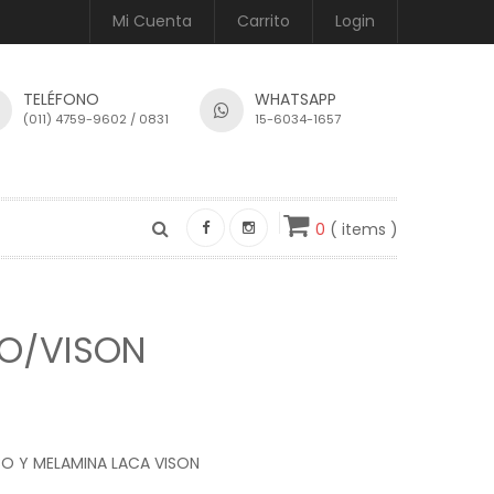
Mi Cuenta
Carrito
Login
TELÉFONO
WHATSAPP
(011) 4759-9602 / 0831
15-6034-1657
0
( items )
CO/VISON
O Y MELAMINA LACA VISON