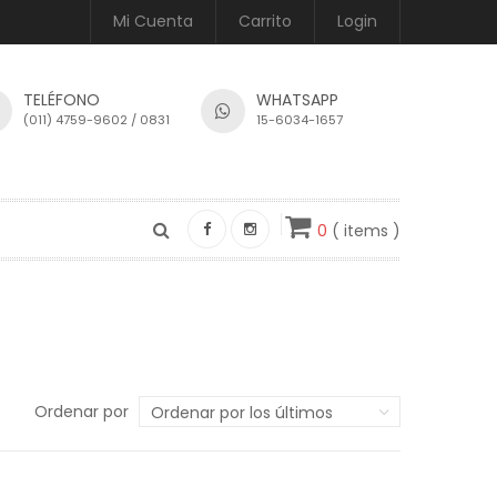
Mi Cuenta
Carrito
Login
TELÉFONO
WHATSAPP
(011) 4759-9602 / 0831
15-6034-1657
0
( items )
Ordenar por