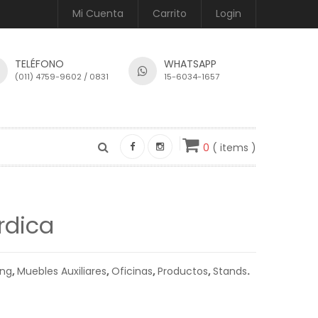
Mi Cuenta
Carrito
Login
TELÉFONO
WHATSAPP
(011) 4759-9602 / 0831
15-6034-1657
0
( items )
rdica
ing
,
Muebles Auxiliares
,
Oficinas
,
Productos
,
Stands
.